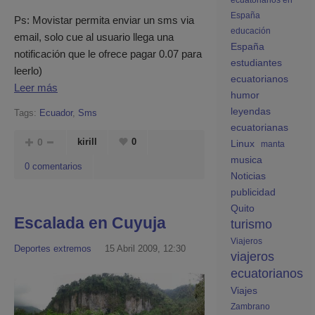
ecuatorianos en
España
Ps: Movistar permita enviar un sms via
educación
email, solo cue al usuario llega una
España
notificación que le ofrece pagar 0.07 para
estudiantes
leerlo)
ecuatorianos
Leer más
humor
leyendas
Tags:
Ecuador
,
Sms
ecuatorianas
0
kirill
0
Linux
manta
musica
0 comentarios
Noticias
publicidad
Quito
Escalada en Cuyuja
turismo
Viajeros
Deportes extremos
15 Abril 2009, 12:30
viajeros
ecuatorianos
Viajes
Zambrano