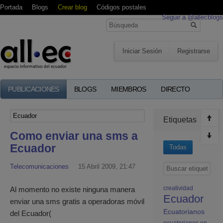
Portada
Blogs
Crear blog
Códigos postales
Seguir a @allecblogs
Iniciar Sesión
Registrarse
PUBLICACIONES
BLOGS
MIEMBROS
DIRECTO
Etiquetas
Como enviar una sms a
Ecuador
Todas
Telecomunicaciones
15 Abril 2009, 21:47
creatividad
Al momento no existe ninguna manera
Ecuador
enviar una sms gratis a operadoras móvil
Ecuatorianos
del Ecuador(