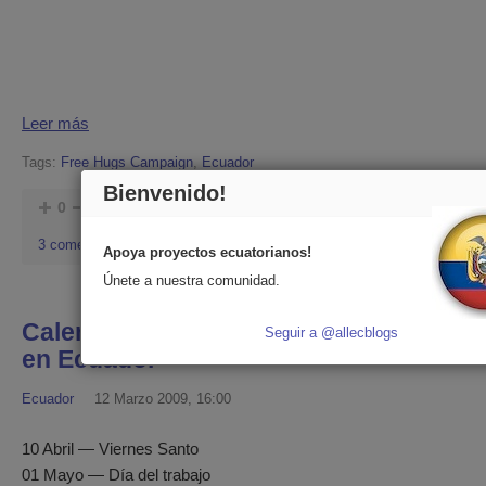
Leer más
Tags:
Free Hugs Campaign
,
Ecuador
Bienvenido!
0
kirill
0
3 comentarios
Apoya proyectos ecuatorianos!
Únete a nuestra comunidad.
Calendario de Feriados
Seguir a @allecblogs
en Ecuador
Ecuador
12 Marzo 2009, 16:00
10 Abril — Viernes Santo
01 Mayo — Día del trabajo