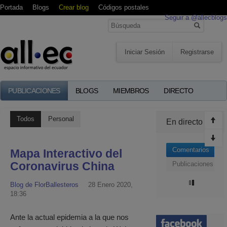
Portada
Blogs
Crear blog
Códigos postales
Seguir a @allecblogs
Iniciar Sesión
Registrarse
PUBLICACIONES
BLOGS
MIEMBROS
DIRECTO
Todos
Personal
En directo
Comentarios
Mapa Interactivo del
Coronavirus China
Publicaciones
Blog de FlorBallesteros
28 Enero 2020,
18:36
Ante la actual epidemia a la que nos