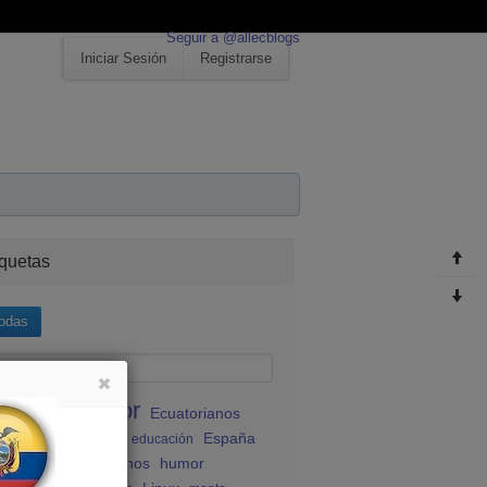
Seguir a @allecblogs
Iniciar Sesión
Registrarse
iquetas
odas
Ecuador
Ecuatorianos
atividad
España
atorianos en España
educación
udiantes ecuatorianos
humor