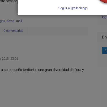
ley
e sentido, les pido que escriba en el correo:
mu
Seguir a @allecblogs
tu
ec
gos
,
novia
,
mail
0 comentarios
En
C
e 2015, 23:01
su pequeño territorio tiene gran diversidad de flora y