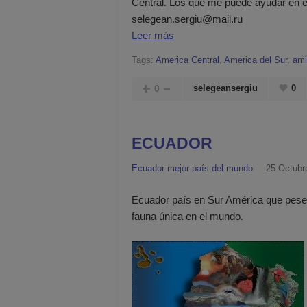
Central. Los que me puede ayudar en est
selegean.sergiu@mail.ru
Leer más
Tags:
America Central
,
America del Sur
,
ami
0
selegeansergiu
0
ECUADOR
Ecuador mejor país del mundo
25 Octubr
Ecuador país en Sur América que pese a 
fauna única en el mundo.