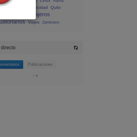
endas ecuatorianas
Linux
manta
sica
Noticias
publicidad
Quito
rismo
viajeros
Viajeros
uatorianos
Viajes
Zambrano
 directo
omentarios
Publicaciones