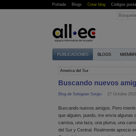
Portada
Blogs
Crear blog
Códigos posta
PUBLICACIONES
BLOGS
MIEMBR
Buscando nuevos ami
Blog de Selegean Sergiu
27 Octubre 2015
Buscando nuevos amigos. Pero mientra
que alguien, puedo, me envía algunas c
camisa, una taza, una pluma, una cami
del Sur y Central. Realmente aprecio e