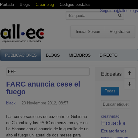
Portada
Blogs
Crear blog
Códigos postales
Seguir a @allecblogs
Iniciar Sesión
Registrarse
PUBLICACIONES
BLOGS
MIEMBROS
DIRECTO
Etiquetas
FARC anuncia cese el
fuego
Todas
black
20 Noviembre 2012, 08:57
Las conversaciones de paz entre el Gobierno
creatividad
Ecuador
de Colombia y las FARC comenzaron ayer en
La Habana con el anuncio de la guerrilla de un
Ecuatorianos
alto el fuego unilateral de dos meses para