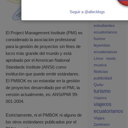
ecuatorianos en
España
Seguir a @allecblogs
educación
España
estudiantes
ecuatorianos
El Project Management Institute (PMI) es
humor
considerado la asociación profesional
leyendas
para la gestión de proyectos sin fines de
ecuatorianas
lucro más grande del mundo y está
Linux
manta
aprobado por el American National
musica
Standards Institute (ANSI) como
Noticias
institución que puede emitir estándares.
publicidad
El PMBOK es un estandar en la gestión
Quito
de proyectos desarrollado por el PMI, la
turismo
versión actualmente, es: ANSI/PMI 99-
Viajeros
001-2004.
viajeros
ecuatorianos
Estrictamente, ni el PMBOK ni alguno de
Viajes
los otros estándares publicados por el
Zambrano