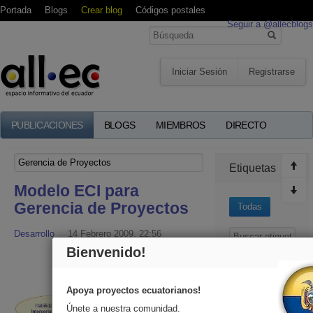
Portada
Blogs
Crear blog
Códigos postales
Seguir a @allecblogs
Iniciar Sesión
Registrarse
PUBLICACIONES
BLOGS
MIEMBROS
DIRECTO
Etiquetas
Modelo ECI para
Gerencia de Proyectos
Todas
Desarrollo
14 Febrero 2009, 22:56
Bienvenido!
creatividad
Ecuador
Apoya proyectos ecuatorianos!
Ecuatorianos
Únete a nuestra comunidad.