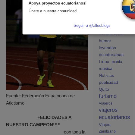
ecuatorianos en
Apoya proyectos ecuatorianos!
España
Únete a nuestra comunidad.
educación
España
Seguir a @allecblogs
estudiantes
ecuatorianos
humor
leyendas
ecuatorianas
Linux
manta
musica
Noticias
publicidad
Quito
turismo
Fuente: Federación Ecuatoriana de
Atletismo
Viajeros
viajeros
ecuatorianos
FELICIDADES A
Viajes
NUESTRO CAMPEON!!!!!
Zambrano
con toda la