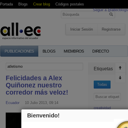
Portada
Blogs
Crear blog
Códigos postales
Seguir a @allecblogs
Iniciar Sesión
Registrarse
PUBLICACIONES
BLOGS
MIEMBROS
DIRECTO
Etiquetas
Felicidades a Alex
Quiñonez nuestro
Todas
corredor más veloz!
Ecuador
10 Julio 2013, 09:14
creatividad
Ecuador
Bienvenido!
Ecuatorianos