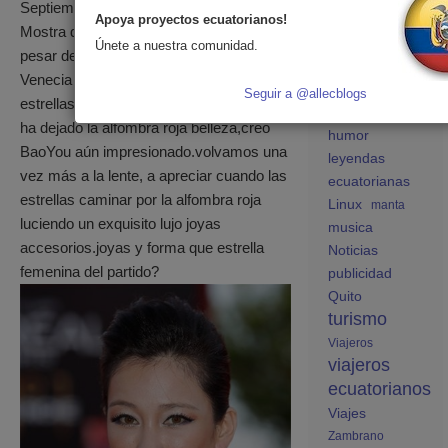
ecuatorianos en
Septiembre 13,2011 ,la 68ª edición de la
Apoya proyectos ecuatorianos!
España
Mostra de Venecia moda inventario.a
educación
Únete a nuestra comunidad.
pesar de que el Festival de Cine de
España
Venecia 2011 ha terminado, pero las
estudiantes
Seguir a @allecblogs
estrellas de la «ciudad de agua» que le
ecuatorianos
ha dejado la alfombra roja belleza,creo
humor
BaoYou aún impresionado.volvamos una
leyendas
vez más a la lente, a apreciar cuando las
ecuatorianas
estrellas caminar por la alfombra roja
Linux
manta
luciendo un exquisito lujo joyas
musica
accesorios.joyas y forma que estrella
Noticias
femenina del partido?
publicidad
Quito
turismo
Viajeros
viajeros
ecuatorianos
Viajes
Zambrano