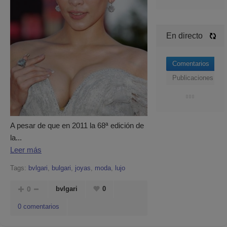
En directo
Comentarios
Publicaciones
A pesar de que en 2011 la 68ª edición de
la...
Leer más
Tags:
bvlgari
,
bulgari
,
joyas
,
moda
,
lujo
0
bvlgari
0
0 comentarios