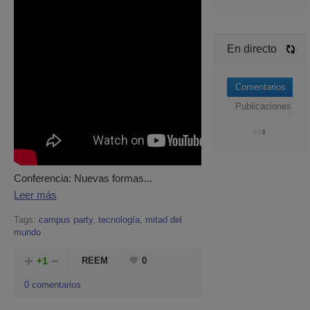
En directo
Comentarios
Publicaciones
Conferencia: Nuevas formas...
Leer más
Tags:
campus party
,
tecnología
,
mitad del
mundo
+1
REEM
0
0 comentarios