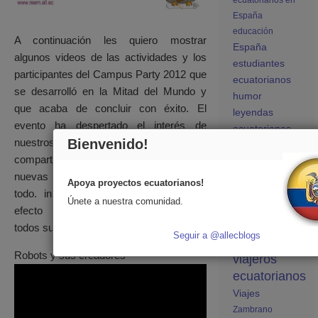
ecuatorianos en
España
educación
A continuación les quiero mostrar
España
algunos videos de las actividades y los
estudiantes
participantes del Campus Party 2012 que
ecuatorianos
se desarrolló en la Mitad del Mundo y
humor
que acaba de concluir con éxito. El
leyendas
evento ha despertado el interés de
ecuatorianas
nuestros jóvenes talentos que quieren
Bienvenido!
Linux
manta
compartir sus ideas, aprender sobre
musica
nuevas tecnologías, crear e inventar de
Noticias
Apoya proyectos ecuatorianos!
todo. in duda Campus Party tiene un
publicidad
Únete a nuestra comunidad.
Quito
efecto tremendamente positivo para
turismo
todos sus participantes.
Seguir a @allecblogs
Viajeros
Robots y sus creadores
viajeros
ecuatorianos
Viajes
Zambrano