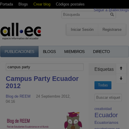
Portada
Blogs
Crear blog
Códigos postales
Seguir a @allecblogs
Iniciar Sesión
Registrarse
PUBLICACIONES
BLOGS
MIEMBROS
DIRECTO
Etiquetas
Campus Party Ecuador
2012
Todas
Blog de REEM
24 Septiembre 2012,
04:16
creatividad
Ecuador
Ecuatorianos