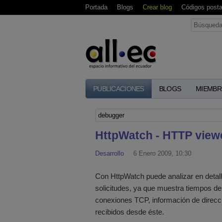
Portada
Blogs
Crear blog
Códigos posta
PUBLICACIONES
BLOGS
MIEMBR
HttpWatch - HTTP view
Desarrollo
6 Enero 2009, 10:30
Con HttpWatch puede analizar en detalle
solicitudes, ya que muestra tiempos d
conexiones TCP, información de direcci
recibidos desde éste.