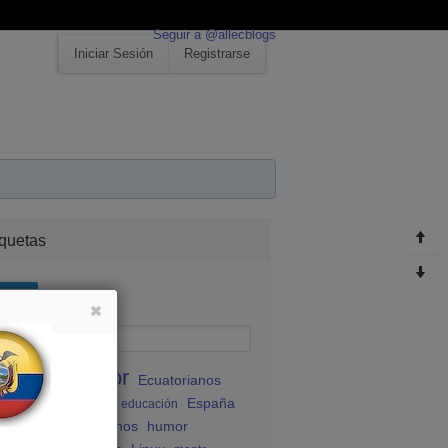
Seguir a @allecblogs
Iniciar Sesión
Registrarse
iquetas
odas
Ecuador
Ecuatorianos
atividad
España
atorianos en España
educación
udiantes ecuatorianos
humor