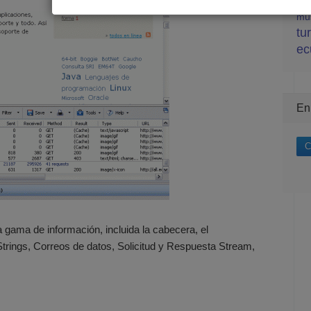
ley
mu
tu
ec
En
C
 gama de información, incluida la cabecera, el
Strings, Correos de datos, Solicitud y Respuesta Stream,