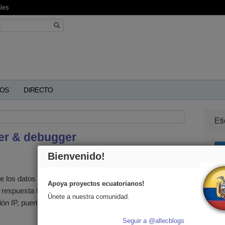
les
OS
DIRECTO
Et
er & debugger
T
Bienvenido!
 los datos de rendimiento en el nivel de red de sus
Apoya proyectos ecuatorianos!
e respuesta hasta el milisegundo, búsquedas DNS,
cre
Únete a nuestra comunidad.
ón IP, puertos y bytes enviados al explorador o
ecu
est
Seguir a @allecblogs