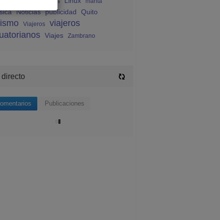
endas ecuatorianas
Linux
manta
sica
Noticias
publicidad
Quito
rismo
viajeros
Viajeros
uatorianos
Viajes
Zambrano
 directo
omentarios
Publicaciones