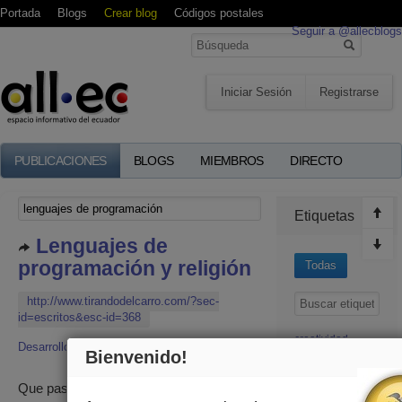
Portada
Blogs
Crear blog
Códigos postales
Seguir a @allecblogs
Iniciar Sesión
Registrarse
PUBLICACIONES
BLOGS
MIEMBROS
DIRECTO
Etiquetas
Lenguajes de
programación y religión
Todas
http://www.tirandodelcarro.com/?sec-
id=escritos&esc-id=368
creatividad
Desarrollo
3 Enero 2009, 13:51
Bienvenido!
Ecuador
Ecuatorianos
Que pasaría si los lenguajes de