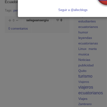
ecuatorianos en
Ecuador.
España
Seguir a @allecblogs
Tags:
periodico
,
pais
,
Ecuador
educación
España
0
selegeansergiu
0
estudiantes
ecuatorianos
0 comentarios
humor
leyendas
ecuatorianas
Linux
manta
musica
Noticias
publicidad
Quito
turismo
Viajeros
viajeros
ecuatorianos
Viajes
Zambrano