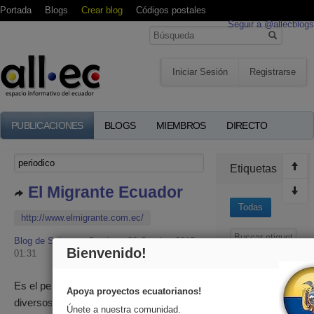
Portada
Blogs
Crear blog
Códigos postales
Seguir a @allecblogs
Iniciar Sesión
Registrarse
PUBLICACIONES
BLOGS
MIEMBROS
DIRECTO
Etiquetas
El Migrante Ecuador
Todas
http://www.elmigrante.com.ec/
Blog de Selegean Sergiu
30 Octubre 2015,
Bienvenido!
01:31
creatividad
Ecuador
Es el periódico de los que emigraron a
Apoya proyectos ecuatorianos!
Ecuatorianos
diversos países, comenzando en
Únete a nuestra comunidad.