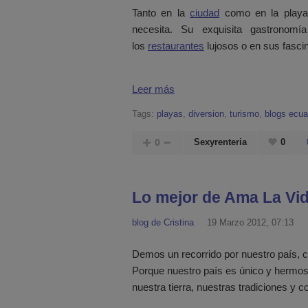
Tanto en la
ciudad
como en la playa p
necesita. Su exquisita gastronomí
los
restaurantes
lujosos o en sus fasci
Leer más
Tags:
playas
,
diversion
,
turismo
,
blogs ecua
0
Sexyrenteria
0
Lo mejor de Ama La Vid
blog de Cristina
19 Marzo 2012, 07:13
Demos un recorrido por nuestro país, 
Porque nuestro país es único y hermo
nuestra tierra, nuestras tradiciones y 