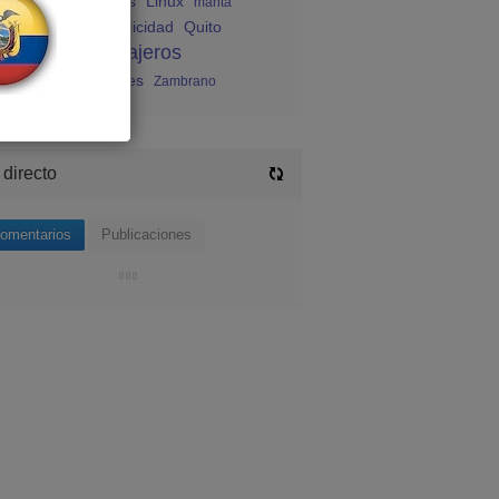
endas ecuatorianas
Linux
manta
sica
Noticias
publicidad
Quito
rismo
viajeros
Viajeros
uatorianos
Viajes
Zambrano
 directo
omentarios
Publicaciones