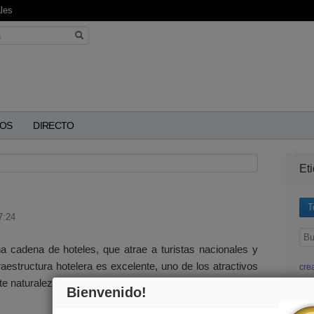
les
OS
DIRECTO
Et
T
7:24
 cadena de hoteles, que atrae a turistas nacionales y
raestructura hotelera es excelente, uno de los atractivos
cre
te naturaleza.
ecu
Bienvenido!
est