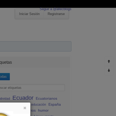
Seguir a @allecblogs
Iniciar Sesión
Registrarse
iquetas
odas
Ecuador
Ecuatorianos
atividad
España
atorianos en España
educación
udiantes ecuatorianos
humor