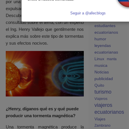
ecuatorianos en
por una acumulación gigante de plasma
España
expulsado por el sol.
educación
Seguir a @allecblogs
Descubre como nos afecta esto. Hemos
España
consultado sobre el tema, con un experto
estudiantes
el Ing. Henry Vallejo que gentilmente nos
ecuatorianos
explica más sobre este tipo de tormentas
humor
y sus efectos nocivos.
leyendas
ecuatorianas
Linux
manta
musica
Noticias
publicidad
Quito
turismo
Viajeros
viajeros
¿Henry, díganos qué es y qué puede
ecuatorianos
producir una tormenta magnética?
Viajes
Zambrano
Una tormenta magnética produce la