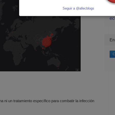
ley
mu
Seguir a @allecblogs
tu
ec
En
C
 ni un tratamiento específico para combatir la infección