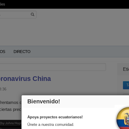
les
OS
DIRECTO
Et
oronavirus China
T
8:36
Bienvenido!
nfrentamos debido al virus de Wuhan originado en China
iertas precauciones para evitar el contagio.
cre
ecu
Apoya proyectos ecuatorianos!
est
Únete a nuestra comunidad.