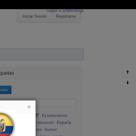
Seguir a @allecblogs
Iniciar Sesión
Registrarse
iquetas
odas
Ecuador
Ecuatorianos
atividad
España
atorianos en España
educación
udiantes ecuatorianos
humor