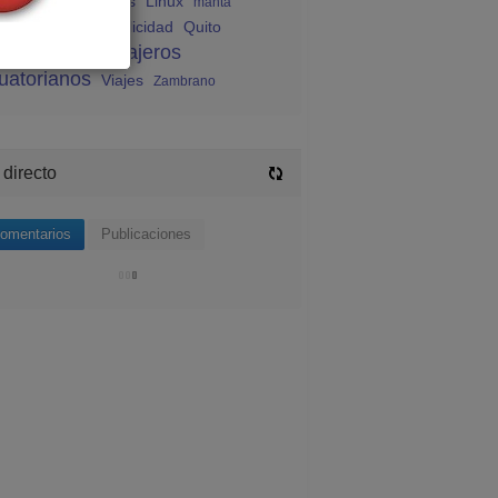
endas ecuatorianas
Linux
manta
sica
Noticias
publicidad
Quito
rismo
viajeros
Viajeros
uatorianos
Viajes
Zambrano
 directo
omentarios
Publicaciones