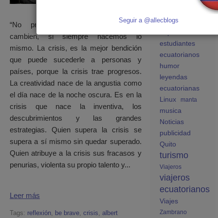
ecuatorianos en
España
Seguir a @allecblogs
educación
“No pretendamos que las cosas
España
cambien, si siempre hacemos lo
estudiantes
mismo. La crisis, es la mejor bendición
ecuatorianos
que puede sucederle a personas y
humor
países, porque la crisis trae progresos.
leyendas
La creatividad nace de la angustia como
ecuatorianas
el día nace de la noche oscura. Es en la
Linux
manta
crisis que nace la inventiva, los
musica
descubrimientos y las grandes
Noticias
estrategias. Quien supera la crisis se
publicidad
supera a sí mismo sin quedar superado.
Quito
Quien atribuye a la crisis sus fracasos y
turismo
penurias, violenta su propio talento y...
Viajeros
viajeros
ecuatorianos
Leer más
Viajes
Zambrano
Tags:
reflexión
,
be brave
,
crisis
,
albert