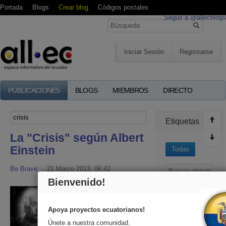
Portada
Blogs
Crear blog
Códigos postales
Seguir a @allecblogs
Iniciar Sesión
Registrarse
PUBLICACIONES
BLOGS
MIEMBROS
DIRECTO
Etiquetas
La "Crisis" según Albert
Einstein
Todas
Be Brave
21 Marzo 2013, 06:42
Bienvenido!
creatividad
Ecuador
Apoya proyectos ecuatorianos!
Ecuatorianos
Únete a nuestra comunidad.