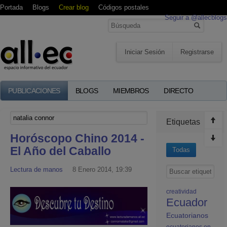
Portada
Blogs
Crear blog
Códigos postales
Seguir a @allecblogs
Iniciar Sesión
Registrarse
PUBLICACIONES
BLOGS
MIEMBROS
DIRECTO
Etiquetas
Horóscopo Chino 2014 -
El Año del Caballo
Todas
Lectura de manos
8 Enero 2014, 19:39
creatividad
Ecuador
Ecuatorianos