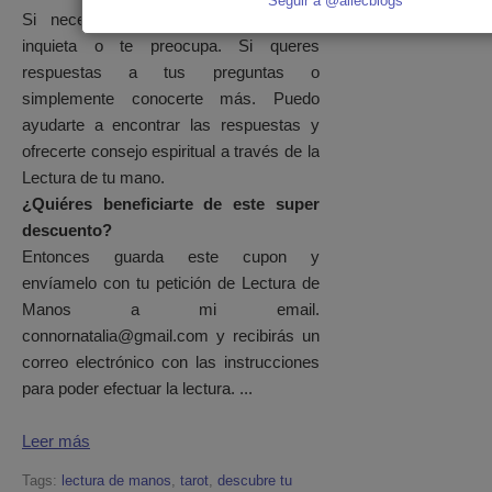
Seguir a @allecblogs
Si necesitas solucionar algo que te
inquieta o te preocupa. Si queres
respuestas a tus preguntas o
simplemente conocerte más. Puedo
ayudarte a encontrar las respuestas y
ofrecerte consejo espiritual a través de la
Lectura de tu mano.
¿Quiéres beneficiarte de este super
descuento?
Entonces guarda este cupon y
envíamelo con tu petición de Lectura de
Manos a mi email.
connornatalia@gmail.com y recibirás un
correo electrónico con las instrucciones
para poder efectuar la lectura.
...
Leer más
Tags:
lectura de manos
,
tarot
,
descubre tu