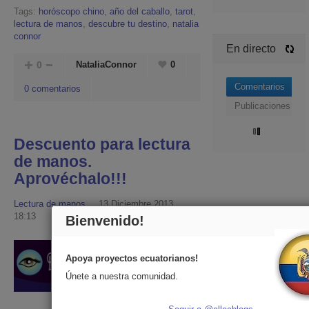
Tags:
horóscopo chino
,
año del caballo
,
tarot
,
lectura de manos
,
descubre tu destino
,
natalia
connor
En directo
0
NataliaConnor
0
Comentarios
0 comentarios
Publicaciones
Descuento para lectura
de manos.
Aprovéchalo!!!
Lectura de manos
13 Diciembre 2013,
18:13
Bienvenido!
Apoya proyectos ecuatorianos!
Únete a nuestra comunidad.