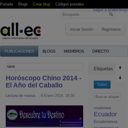
Portada
Blogs
Crear blog
Códigos postales
Seguir a @allecblogs
Iniciar Sesión
Registrarse
PUBLICACIONES
BLOGS
MIEMBROS
DIRECTO
Etiquetas
Horóscopo Chino 2014 -
El Año del Caballo
Todas
Lectura de manos
8 Enero 2014, 19:39
creatividad
Ecuador
Ecuatorianos