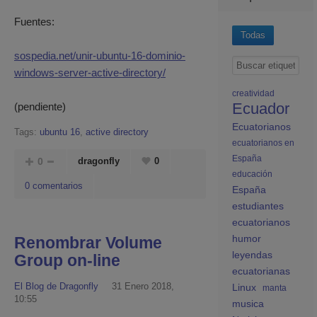
Fuentes:
Todas
sospedia.net/unir-ubuntu-16-dominio-
windows-server-active-directory/
creatividad
Ecuador
(pendiente)
Ecuatorianos
Tags:
ubuntu 16
,
active directory
ecuatorianos en
España
0
dragonfly
0
educación
0 comentarios
España
estudiantes
ecuatorianos
humor
Renombrar Volume
leyendas
Group on-line
ecuatorianas
El Blog de Dragonfly
31 Enero 2018,
Linux
manta
10:55
musica