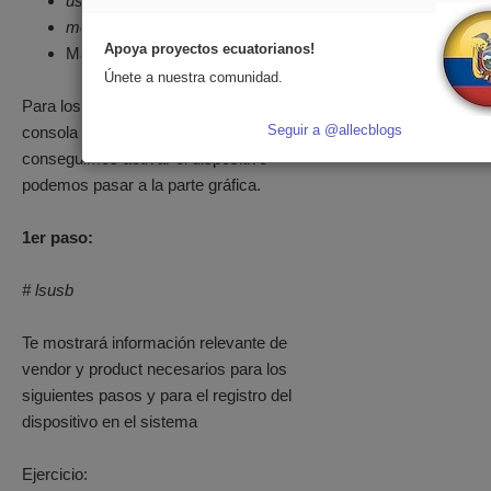
usb_modeswitch
modem-manager-gui
Apoya proyectos ecuatorianos!
Manejo de consola terminal
Únete a nuestra comunidad.
Para los primeros pasos accedemos a la
Seguir a @allecblogs
consola terminal, una vez que
conseguimos activar el dispositivo
podemos pasar a la parte gráfica.
1er paso:
# lsusb
Te mostrará información relevante de
vendor y product necesarios para los
siguientes pasos y para el registro del
dispositivo en el sistema
Ejercicio: