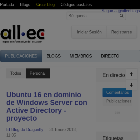
Portada
Blogs
Crear blog
Códigos postales
Seguir a @allecblogs
Iniciar Sesión
Registrarse
PUBLICACIONES
BLOGS
MIEMBROS
DIRECTO
Todos
Personal
En directo
Comentarios
Ubuntu 16 en dominio
de Windows Server con
Publicaciones
Active Directory -
proyecto
El Blog de Dragonfly
31 Enero 2018,
11:05
Etiquetas