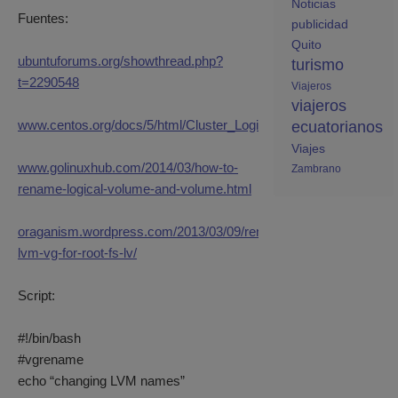
Noticias
Fuentes:
publicidad
Quito
ubuntuforums.org/showthread.php?
turismo
t=2290548
Viajeros
viajeros
www.centos.org/docs/5/html/Cluster_Logical_Volume_Manager/
ecuatorianos
Viajes
www.golinuxhub.com/2014/03/how-to-
Zambrano
rename-logical-volume-and-volume.html
oraganism.wordpress.com/2013/03/09/rename-
lvm-vg-for-root-fs-lv/
Script:
#!/bin/bash
#vgrename
echo “changing LVM names”