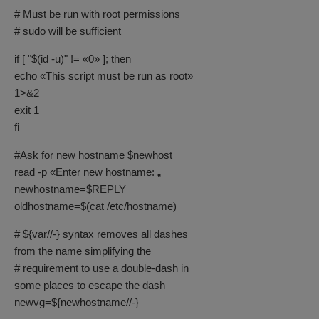
# Must be run with root permissions
# sudo will be sufficient
if [ "$(id -u)" != «0» ]; then
echo «This script must be run as root»
1>&2
exit 1
fi
#Ask for new hostname $newhost
read -p «Enter new hostname: „
newhostname=$REPLY
oldhostname=$(cat /etc/hostname)
# ${var//-} syntax removes all dashes
from the name simplifying the
# requirement to use a double-dash in
some places to escape the dash
newvg=${newhostname//-}