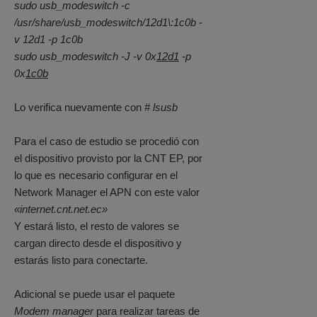
sudo usb_modeswitch -c
/usr/share/usb_modeswitch/12d1\:1c0b -
v 12d1 -p 1c0b
sudo usb_modeswitch -J -v 0x
12d1
-p
0x
1c0b
Lo verifica nuevamente con
# lsusb
Para el caso de estudio se procedió con
el dispositivo provisto por la CNT EP, por
lo que es necesario configurar en el
Network Manager el APN con este valor
«internet.cnt.net.ec»
Y estará listo, el resto de valores se
cargan directo desde el dispositivo y
estarás listo para conectarte.
Adicional se puede usar el paquete
Modem manager
para realizar tareas de