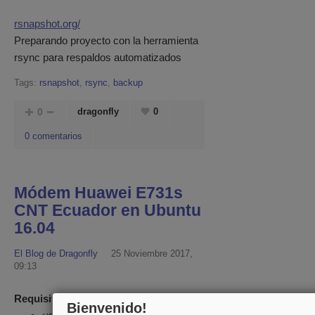
rsnapshot.org/
Preparando proyecto con la herramienta
rsync para respaldos automatizados
Tags:
rsnapshot
,
rsync
,
backup
0
dragonfly
0
0 comentarios
Módem Huawei E731s
CNT Ecuador en Ubuntu
16.04
El Blog de Dragonfly
25 Noviembre 2017,
09:13
Requisitos previos y recomendados:
Bienvenido!