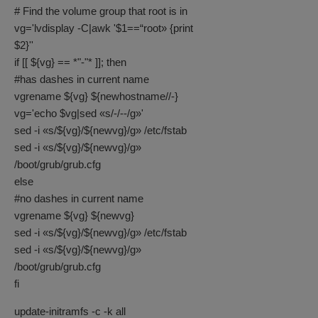
# Find the volume group that root is in
vg='lvdisplay -C|awk '$1==“root» {print
$2}''
if [[ ${vg} == *"-"* ]]; then
#has dashes in current name
vgrename ${vg} ${newhostname//-}
vg='echo $vg|sed «s/-/--/g»'
sed -i «s/${vg}/${newvg}/g» /etc/fstab
sed -i «s/${vg}/${newvg}/g»
/boot/grub/grub.cfg
else
#no dashes in current name
vgrename ${vg} ${newvg}
sed -i «s/${vg}/${newvg}/g» /etc/fstab
sed -i «s/${vg}/${newvg}/g»
/boot/grub/grub.cfg
fi
update-initramfs -c -k all