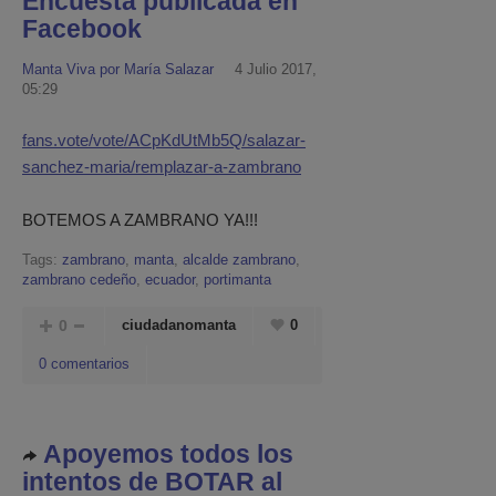
Encuesta publicada en
Facebook
Manta Viva por María Salazar
4 Julio 2017,
05:29
fans.vote/vote/ACpKdUtMb5Q/salazar-
sanchez-maria/remplazar-a-zambrano
BOTEMOS A ZAMBRANO YA!!!
Tags:
zambrano
,
manta
,
alcalde zambrano
,
zambrano cedeño
,
ecuador
,
portimanta
0
ciudadanomanta
0
0 comentarios
Apoyemos todos los
intentos de BOTAR al