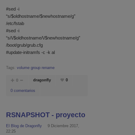
#sed -i
“s/$oldhostname/$newhostname/g”
/etc/fstab
#sed -i
“s/\/$oldhostname/\/$newhostname/g”
/boot/grub/grub.cfg
#update-initramfs -c -k al
Tags:
volume group rename
0
dragonfly
0
0 comentarios
RSNAPSHOT - proyecto
El Blog de Dragonfly
9 Diciembre 2017,
22:25